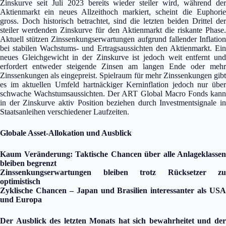
Zinskurve seit Juli 2023 bereits wieder steiler wird, während der
Aktienmarkt ein neues Allzeithoch markiert, scheint die Euphorie
gross. Doch historisch betrachtet, sind die letzten beiden Drittel der
steiler werdenden Zinskurve für den Aktienmarkt die riskante Phase.
Aktuell stützen Zinssenkungserwartungen aufgrund fallender Inflation
bei stabilen Wachstums- und Ertragsaussichten den Aktienmarkt. Ein
neues Gleichgewicht in der Zinskurve ist jedoch weit entfernt und
erfordert entweder steigende Zinsen am langen Ende oder mehr
Zinssenkungen als eingepreist. Spielraum für mehr Zinssenkungen gibt
es im aktuellen Umfeld hartnäckiger Kerninflation jedoch nur über
schwache Wachstumsaussichten. Der ART Global Macro Fonds kann
in der Zinskurve aktiv Position beziehen durch Investmentsignale in
Staatsanleihen verschiedener Laufzeiten.
Globale Asset-Allokation und Ausblick
Kaum Veränderung: Taktische Chancen über alle Anlageklassen
bleiben begrenzt
Zinssenkungserwartungen bleiben trotz Rücksetzer zu
optimistisch
Zyklische Chancen – Japan und Brasilien interessanter als USA
und Europa
Der Ausblick des letzten Monats hat sich bewahrheitet und der