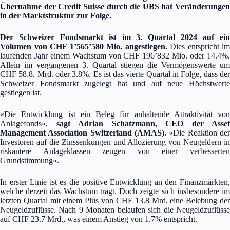
Übernahme der Credit Suisse durch die UBS hat Veränderungen
in der Marktstruktur zur Folge.
Der Schweizer Fondsmarkt ist im 3. Quartal 2024 auf ein
Volumen von CHF 1’565’580 Mio. angestiegen.
Dies entspricht im
laufenden Jahr einem Wachstum von CHF 196’832 Mio. oder 14.4%.
Allein im vergangenen 3. Quartal stiegen die Vermögenswerte um
CHF 58.8. Mrd. oder 3.8%. Es ist das vierte Quartal in Folge, dass der
Schweizer Fondsmarkt zugelegt hat und auf neue Höchstwerte
gestiegen ist.
«Die Entwicklung ist ein Beleg für anhaltende Attraktivität von
Anlagefonds»,
sagt Adrian Schatzmann, CEO der Asset
Management Association Switzerland (AMAS).
«Die Reaktion der
Investoren auf die Zinssenkungen und Allozierung von Neugeldern in
riskantere Anlageklassen zeugen von einer verbesserten
Grundstimmung».
In erster Linie ist es die positive Entwicklung an den Finanzmärkten,
welche derzeit das Wachstum trägt. Doch zeigte sich insbesondere im
letzten Quartal mit einem Plus von CHF 13.8 Mrd. eine Belebung der
Neugeldzuflüsse. Nach 9 Monaten belaufen sich die Neugeldzuflüsse
auf CHF 23.7 Mrd., was einem Anstieg von 1.7% entspricht.