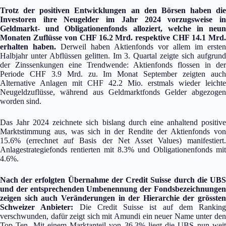
Trotz der positiven Entwicklungen an den Börsen haben die
Investoren ihre Neugelder im Jahr 2024 vorzugsweise in
Geldmarkt- und Obligationenfonds alloziert, welche in neun
Monaten Zuflüsse von CHF 16.2 Mrd. respektive CHF 14.1 Mrd.
erhalten haben.
Derweil haben Aktienfonds vor allem im ersten
Halbjahr unter Abflüssen gelitten. Im 3. Quartal zeigte sich aufgrund
der Zinssenkungen eine Trendwende: Aktienfonds flossen in der
Periode CHF 3.9 Mrd. zu. Im Monat September zeigten auch
Alternative Anlagen mit CHF 42.2 Mio. erstmals wieder leichte
Neugeldzuflüsse, während aus Geldmarktfonds Gelder abgezogen
worden sind.
Das Jahr 2024 zeichnete sich bislang durch eine anhaltend positive
Marktstimmung aus, was sich in der Rendite der Aktienfonds von
15.6% (errechnet auf Basis der Net Asset Values) manifestiert.
Anlagestrategiefonds rentierten mit 8.3% und Obligationenfonds mit
4.6%.
Nach der erfolgten Übernahme der Credit Suisse durch die UBS
und der entsprechenden Umbenennung der Fondsbezeichnungen
zeigen sich auch Veränderungen in der Hierarchie der grössten
Schweizer Anbieter:
Die Credit Suisse ist auf dem Ranking
verschwunden, dafür zeigt sich mit Amundi ein neuer Name unter den
Top Ten. Mit einem Marktanteil von 36.3% liegt die UBS nun weit