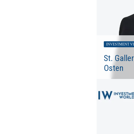
INVESTMENT V
St. Gall
Osten