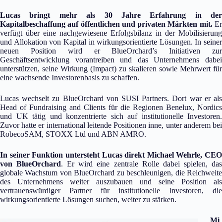
Lucas bringt mehr als 30 Jahre Erfahrung in der
Kapitalbeschaffung auf öffentlichen und privaten Märkten mit.
E
verfügt über eine nachgewiesene Erfolgsbilanz in der Mobilisierung
und Allokation von Kapital in wirkungsorientierte Lösungen. In seiner
neuen Position wird er BlueOrchard’s Initiativen zur
Geschäftsentwicklung vorantreiben und das Unternehmens dabei
unterstützen, seine Wirkung (Impact) zu skalieren sowie Mehrwert für
eine wachsende Investorenbasis zu schaffen.
Lucas wechselt zu BlueOrchard von SUSI Partners. Dort war er als
Head of Fundraising and Clients für die Regionen Benelux, Nordics
und UK tätig und konzentrierte sich auf institutionelle Investoren.
Zuvor hatte er international leitende Positionen inne, unter anderem bei
RobecoSAM, STOXX Ltd und ABN AMRO.
In seiner Funktion untersteht Lucas direkt Michael Wehrle, CEO
von BlueOrchard
. Er wird eine zentrale Rolle dabei spielen, da
globale Wachstum von BlueOrchard zu beschleunigen, die Reichweite
des Unternehmens weiter auszubauen und seine Position als
vertrauenswürdiger Partner für institutionelle Investoren, die
wirkungsorientierte Lösungen suchen, weiter zu stärken.
Mi