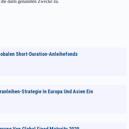
r die darin genannten Zwecke zu.
lobalen Short-Duration-Anleihefonds
anleihen-Strategie In Europa Und Asien Ein
erung Von Global Fixed Maturity 2029…