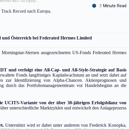
Federated Hermes, Inc. legt den Federated Hermes MDT US Equity Fund auf.
3
Minute Read
n Track Record nach Europa.
 und Österreich bei Federated Hermes Limited
f Morningstar-Sternen ausgezeichneten US-Fonds Federated Hermes
 und verfolgt eine All-Cap- und All-Style-Strategie auf Basis
erwaltete Fonds langfristiges Kapitalwachstum an und setzt dabei auf
rnen zur Identifizierung von Alpha-Chancen. Aktienprognosen und
üfung durch das Portfoliomanagementteam vor Handelsbeginn an die
die UCITS-Variante von der über 30-jährigen Erfolgsbilanz von
 über unterschiedliche Marktzyklen und entwickelt den Anlageprozess
t.
Unterstützt wird er dabei unter anderem von Frederick Konopka,