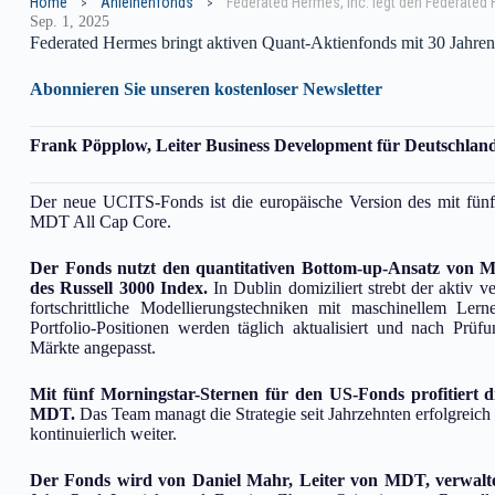
Home
Anleihenfonds
Sep. 1, 2025
Federated Hermes bringt aktiven Quant-Aktienfonds mit 30 Jahre
Abonnieren Sie unseren kostenloser Newsletter
Frank Pöpplow, Leiter Business Development für Deutschland
Der neue UCITS-Fonds ist die europäische Version des mit fün
MDT All Cap Core.
Der Fonds nutzt den quantitativen Bottom-up-Ansatz von MDT
des Russell 3000 Index.
In Dublin domiziliert strebt der aktiv v
fortschrittliche Modellierungstechniken mit maschinellem Le
Portfolio-Positionen werden täglich aktualisiert und nach Pr
Märkte angepasst.
Mit fünf Morningstar-Sternen für den US-Fonds profitiert 
MDT.
Das Team managt die Strategie seit Jahrzehnten erfolgreich
kontinuierlich weiter.
Der Fonds wird von Daniel Mahr, Leiter von MDT, verwalte