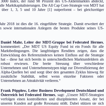
3000 Index, der rund 98 Prozent des US-Aktienmarktes abdeckt,
alle Marktkapitalisierungen. Die All Cap Core-Strategie von MDT hat
ber 1, 3, 5 und 10 Jahre [1] outperformt – bei gleichzeitiger
r 2018 ist dies die 16. eingeführte Strategie. Damit erweitert der
n sowie internationalen Anlegern die besten Produkte seines US-
Daniel Mahr, Leiter der MDT-Gruppe bei Federated Hermes
,
kommentiert: „Der MDT US Equity Fund ist ein Fonds für alle
Marktbedingungen. Die langfristigen Renditen zeigen, dass die
Entwicklung des Referenzindexes keinen Einfluss auf die Strategie
hat – diese hat sich bereits in unterschiedlichen Marktumfeldern als
robust erwiesen. Die breite Streuung über verschiedene
Unternehmen und Unternehmenstypen trägt zur Diversifizierung der
Alpha-Quellen bei und sorgt über den gesamten Zyklus hinweg für
zusätzliche Stabilität, selbst wenn einzelne Faktoren oder
Unternehmen an Attraktivität verlieren.“
Frank Pöpplow, Leiter Business Development Deutschland und
Österreich bei Federated Hermes
, sagt: „Unsere MDT-Strategien
verfolgen einen kontrollierten und disziplinierten Ansatz, der bei
unseren Kunden auf große Resonanz stößt. Dabei stützen sie sich