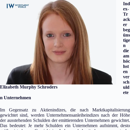
Ind
ex-
Tr
ack
er
beg
üns
tige
n
die
am
höc
hst
en
ver
sch
Elizabeth Murphy Schroders
uld
ete
n Unternehmen
Im Gegensatz zu Aktienindizes, die nach Marktkapitalisierung
gewichtet sind, werden Unternehmensanleiheindizes nach der Höhe
der ausstehenden Schulden der emittierenden Unternehmen gewichtet.
Das bedeutet: Je mehr Schulden ein Unternehmen aufnimmt, desto