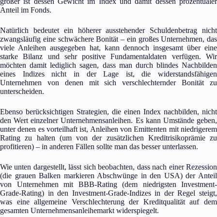
größer ist dessen Gewicht im Index und damit dessen prozentualer
Anteil im Fonds.
Natürlich bedeutet ein höherer ausstehender Schuldenbetrag nicht
zwangsläufig eine schwächere Bonität – ein großes Unternehmen, das
viele Anleihen ausgegeben hat, kann dennoch insgesamt über eine
starke Bilanz und sehr positive Fundamentaldaten verfügen. Wir
möchten damit lediglich sagen, dass man durch blindes Nachbilden
eines Indizes nicht in der Lage ist, die widerstandsfähigen
Unternehmen von denen mit sich verschlechternder Bonität zu
unterscheiden.
Ebenso berücksichtigen Strategien, die einen Index nachbilden, nicht
den Wert einzelner Unternehmensanleihen. Es kann Umstände geben,
unter denen es vorteilhaft ist, Anleihen von Emittenten mit niedrigerem
Rating zu halten (um von der zusätzlichen Kreditrisikoprämie zu
profitieren) – in anderen Fällen sollte man das besser unterlassen.
Wie unten dargestellt, lässt sich beobachten, dass nach einer Rezession
(die grauen Balken markieren Abschwünge in den USA) der Anteil
von Unternehmen mit BBB-Rating (dem niedrigsten Investment-
Grade-Rating) in den Investment-Grade-Indizes in der Regel steigt,
was eine allgemeine Verschlechterung der Kreditqualität auf dem
gesamten Unternehmensanleihemarkt widerspiegelt.