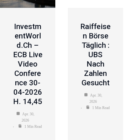
Investm
Raiffeise
EntWorl
N Börse
D.ch –
Täglich :
ECB Live
UBS
Video
Nach
Confere
Zahlen
Nce 30-
Gesucht
04-2026
Apr. 30,
H. 14,45
2026
1 Min Read
Apr. 30,
2026
1 Min Read