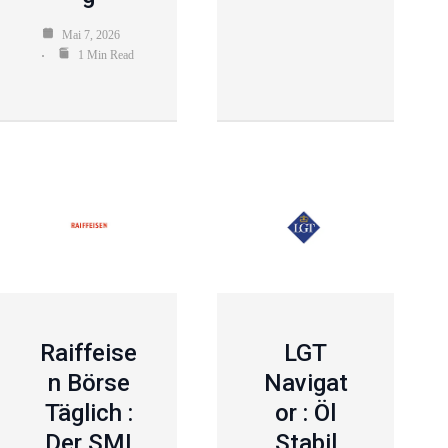
Mai 7, 2026
1 Min Read
Raiffeise
LGT
N Börse
Navigat
Täglich :
Or : Öl
Der SMI
Stabil