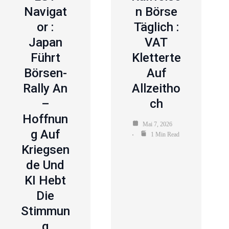
Navigat
N Börse
Or :
Täglich :
Japan
VAT
Führt
Kletterte
Börsen-
Auf
Rally An
Allzeitho
–
Ch
Hoffnun
Mai 7, 2026
G Auf
1 Min Read
Kriegsen
De Und
KI Hebt
Die
Stimmun
G