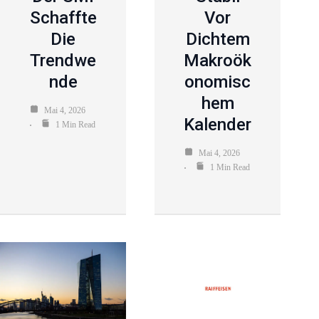
Schaffte
Vor
Die
Dichtem
Trendwe
Makroök
Nde
Onomisc
Hem
Mai 4, 2026
Kalender
1 Min Read
Mai 4, 2026
1 Min Read