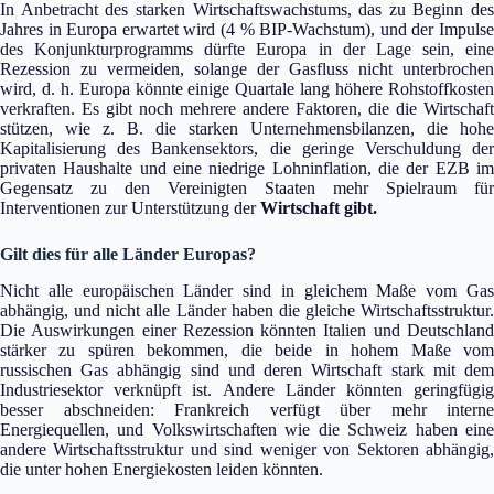
In Anbetracht des starken Wirtschaftswachstums, das zu Beginn des
Jahres in Europa erwartet wird (4 % BIP-Wachstum), und der Impulse
des Konjunkturprogramms dürfte Europa in der Lage sein, eine
Rezession zu vermeiden, solange der Gasfluss nicht unterbrochen
wird, d. h. Europa könnte einige Quartale lang höhere Rohstoffkosten
verkraften. Es gibt noch mehrere andere Faktoren, die die Wirtschaft
stützen, wie z. B. die starken Unternehmensbilanzen, die hohe
Kapitalisierung des Bankensektors, die geringe Verschuldung der
privaten Haushalte und eine niedrige Lohninflation, die der EZB im
Gegensatz zu den Vereinigten Staaten mehr Spielraum für
Interventionen zur Unterstützung der
Wirtschaft gibt.
Gilt dies für alle Länder Europas?
Nicht alle europäischen Länder sind in gleichem Maße vom Gas
abhängig, und nicht alle Länder haben die gleiche Wirtschaftsstruktur.
Die Auswirkungen einer Rezession könnten Italien und Deutschland
stärker zu spüren bekommen, die beide in hohem Maße vom
russischen Gas abhängig sind und deren Wirtschaft stark mit dem
Industriesektor verknüpft ist. Andere Länder könnten geringfügig
besser abschneiden: Frankreich verfügt über mehr interne
Energiequellen, und Volkswirtschaften wie die Schweiz haben eine
andere Wirtschaftsstruktur und sind weniger von Sektoren abhängig,
die unter hohen Energiekosten leiden könnten.