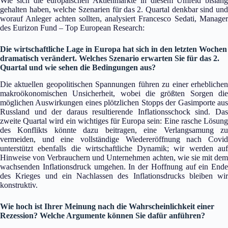
Wie sich die europäischen Aktienmärkte in diesem Umfeld bislang
gehalten haben, welche Szenarien für das 2. Quartal denkbar sind und
worauf Anleger achten sollten, analysiert Francesco Sedati, Manager
des Eurizon Fund – Top European Research:
Die wirtschaftliche Lage in Europa hat sich in den letzten Wochen
dramatisch verändert. Welches Szenario erwarten Sie für das 2.
Quartal und wie sehen die Bedingungen aus?
Die aktuellen geopolitischen Spannungen führen zu einer erheblichen
makroökonomischen Unsicherheit, wobei die größten Sorgen die
möglichen Auswirkungen eines plötzlichen Stopps der Gasimporte aus
Russland und der daraus resultierende Inflationsschock sind. Das
zweite Quartal wird ein wichtiges für Europa sein: Eine rasche Lösung
des Konflikts könnte dazu beitragen, eine Verlangsamung zu
vermeiden, und eine vollständige Wiedereröffnung nach Covid
unterstützt ebenfalls die wirtschaftliche Dynamik; wir werden auf
Hinweise von Verbrauchern und Unternehmen achten, wie sie mit dem
wachsenden Inflationsdruck umgehen. In der Hoffnung auf ein Ende
des Krieges und ein Nachlassen des Inflationsdrucks bleiben wir
konstruktiv.
Wie hoch ist Ihrer Meinung nach die Wahrscheinlichkeit einer
Rezession? Welche Argumente können Sie dafür anführen?