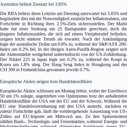
Australien belässt Zinssatz bei 3.85%
Die RBA beliess ihren Leitzins am Dienstag unerwartet bei 3.85% und
begründete dies mit der Notwendigkeit zusätzlicher Inflationsdaten, um
Fortschritte in Richtung ihres 2.5%-Ziels sicherzustellen. Der Markt
hatte mit einer Senkung um 25 Basispunkte gerechnet, doch die
jüngsten Inflationszahlen, die sich auf einem Vierjahrestief befinden,
zeigten leicht stärkere Trends als erwartet. Nach der Ankündigung
legte der australische Dollar um 0.8% zu, während der S&P/ASX 200-
Index um 0.2% fiel. In der übrigen Asien-Pazifik-Region zeigten sich
die Aktienmärkte weitgehend unbeeindruckt von der US-Zolldrohung.
Der Nikkei 225 in Japan legte um 0.2% zu, während der Kospi in
Korea um 1.8% stieg. Der Hang Seng Index in Hongkong und der
CSI 300 in Festlandchina gewannen jeweils 0.7%.
Europäische Aktien steigen trotz Handelskonflikten
Europäische Aktien schlossen am Montag höher, wobei der EuroStoxx
50 um 1% zulegte, angetrieben von Optimismus trotz der anhaltenden
Handelskonflikte der USA mit der EU und der Schweiz. Während die
EU eine Handelsvereinbarung mit den USA anstrebt, nachdem es
zuletzt Fortschritte gab, läuft die vorübergehende Aussetzung von US-
Zöllen auf EU-Importe am Mittwoch aus. Zu den Spitzenreitern
zählten Bank-, Technologie- und Freizeitaktien, während Energie- und
Medizintechnikwerte aufgrund chinesischer Sanktionen gegen EU-