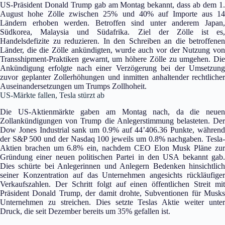
US-Präsident Donald Trump gab am Montag bekannt, dass ab dem 1.
August hohe Zölle zwischen 25% und 40% auf Importe aus 14
Ländern erhoben werden. Betroffen sind unter anderem Japan,
Südkorea, Malaysia und Südafrika. Ziel der Zölle ist es,
Handelsdefizite zu reduzieren. In den Schreiben an die betroffenen
Länder, die die Zölle ankündigten, wurde auch vor der Nutzung von
Transshipment-Praktiken gewarnt, um höhere Zölle zu umgehen. Die
Ankündigung erfolgte nach einer Verzögerung bei der Umsetzung
zuvor geplanter Zollerhöhungen und inmitten anhaltender rechtlicher
Auseinandersetzungen um Trumps Zollhoheit.
US-Märkte fallen, Tesla stürzt ab
Die US-Aktienmärkte gaben am Montag nach, da die neuen
Zollankündigungen von Trump die Anlegerstimmung belasteten. Der
Dow Jones Industrial sank um 0.9% auf 44’406.36 Punkte, während
der S&P 500 und der Nasdaq 100 jeweils um 0.8% nachgaben. Tesla-
Aktien brachen um 6.8% ein, nachdem CEO Elon Musk Pläne zur
Gründung einer neuen politischen Partei in den USA bekannt gab.
Dies schürte bei Anlegerinnen und Anlegern Bedenken hinsichtlich
seiner Konzentration auf das Unternehmen angesichts rückläufiger
Verkaufszahlen. Der Schritt folgt auf einen öffentlichen Streit mit
Präsident Donald Trump, der damit drohte, Subventionen für Musks
Unternehmen zu streichen. Dies setzte Teslas Aktie weiter unter
Druck, die seit Dezember bereits um 35% gefallen ist.