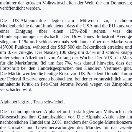
mehrerer der grössten Volkswirtschaften der Welt, die am Donnerstag
veröffentlicht werden.
Die US-Aktienmärkte legten am Mittwoch zu, nachdem
Medienberichte darauf hindeuteten, dass die USA und die EU kurz vor
einer Einigung über einen 15%-Zoll stehen, was die
Handelsspannungen entschärft. Der Dow Jones Industrial Average
stieg um 1.1% und schloss erstmals seit Januar über der Marke von
45’000 Punkten, während der S&P 500 ein Rekordhoch erreichte und
um 0.7% zulegte. Der Nasdaq-100 stieg um 0.4% und schloss knapp
unter seinem Allzeithoch von Anfang der Woche. Der VIX, ein Mass
für die Marktfurcht, fiel um fast 7%, was darauf hinweist, dass der
Fortschritt bei den Handelsgesprächen den Händlern Vertrauen gibt.
Die Märkte werden die heutige Reise von US-Präsident Donald Trump
zur Federal Reserve genau beobachten, bei der er voraussichtlich seine
anhaltende Kritik an Fed-Chef Jerome Powell wegen der Zinspolitik
verschärfen wird.
Alphabet legt zu, Tesla schwächelt
Die Technologieriesen Alphabet und Tesla legten am Mittwoch nach
Börsenschluss ihre Quartalszahlen vor. Die Alphabet-Aktie stieg im
nachbörslichen Handel um 2.6%, nachdem der Google-Mutterkonzern
die Umsatz- und Gewinnerwartungen des Marktes für das zweite