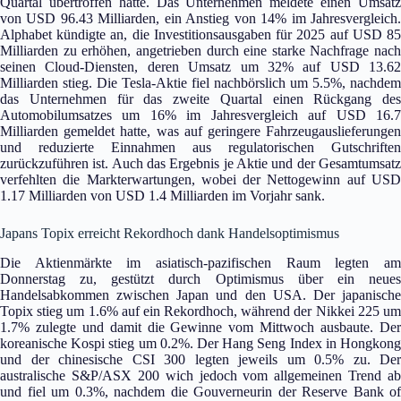
Quartal übertroffen hatte. Das Unternehmen meldete einen Umsatz
von USD 96.43 Milliarden, ein Anstieg von 14% im Jahresvergleich.
Alphabet kündigte an, die Investitionsausgaben für 2025 auf USD 85
Milliarden zu erhöhen, angetrieben durch eine starke Nachfrage nach
seinen Cloud-Diensten, deren Umsatz um 32% auf USD 13.62
Milliarden stieg. Die Tesla-Aktie fiel nachbörslich um 5.5%, nachdem
das Unternehmen für das zweite Quartal einen Rückgang des
Automobilumsatzes um 16% im Jahresvergleich auf USD 16.7
Milliarden gemeldet hatte, was auf geringere Fahrzeugauslieferungen
und reduzierte Einnahmen aus regulatorischen Gutschriften
zurückzuführen ist. Auch das Ergebnis je Aktie und der Gesamtumsatz
verfehlten die Markterwartungen, wobei der Nettogewinn auf USD
1.17 Milliarden von USD 1.4 Milliarden im Vorjahr sank.
Japans Topix erreicht Rekordhoch dank Handelsoptimismus
Die Aktienmärkte im asiatisch-pazifischen Raum legten am
Donnerstag zu, gestützt durch Optimismus über ein neues
Handelsabkommen zwischen Japan und den USA. Der japanische
Topix stieg um 1.6% auf ein Rekordhoch, während der Nikkei 225 um
1.7% zulegte und damit die Gewinne vom Mittwoch ausbaute. Der
koreanische Kospi stieg um 0.2%. Der Hang Seng Index in Hongkong
und der chinesische CSI 300 legten jeweils um 0.5% zu. Der
australische S&P/ASX 200 wich jedoch vom allgemeinen Trend ab
und fiel um 0.3%, nachdem die Gouverneurin der Reserve Bank of