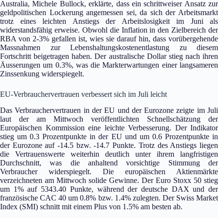
Australia, Michele Bullock, erklärte, dass ein schrittweiser Ansatz zur
geldpolitischen Lockerung angemessen sei, da sich der Arbeitsmarkt
trotz eines leichten Anstiegs der Arbeitslosigkeit im Juni als
widerstandsfähig erweise. Obwohl die Inflation in den Zielbereich der
RBA von 2-3% gefallen ist, wies sie darauf hin, dass vorübergehende
Massnahmen zur Lebenshaltungskostenentlastung zu diesem
Fortschritt beigetragen haben. Der australische Dollar stieg nach ihren
Äusserungen um 0.3%, was die Markterwartungen einer langsameren
Zinssenkung widerspiegelt.
EU-Verbrauchervertrauen verbessert sich im Juli leicht
Das Verbrauchervertrauen in der EU und der Eurozone zeigte im Juli
laut der am Mittwoch veröffentlichten Schnellschätzung der
Europäischen Kommission eine leichte Verbesserung. Der Indikator
stieg um 0.3 Prozentpunkte in der EU und um 0.6 Prozentpunkte in
der Eurozone auf -14.5 bzw. -14.7 Punkte. Trotz des Anstiegs liegen
die Vertrauenswerte weiterhin deutlich unter ihrem langfristigen
Durchschnitt, was die anhaltend vorsichtige Stimmung der
Verbraucher widerspiegelt. Die europäischen Aktienmärkte
verzeichneten am Mittwoch solide Gewinne. Der Euro Stoxx 50 stieg
um 1% auf 5343.40 Punkte, während der deutsche DAX und der
französische CAC 40 um 0.8% bzw. 1.4% zulegten. Der Swiss Market
Index (SMI) schnitt mit einem Plus von 1.5% am besten ab.