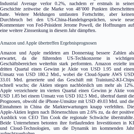
Industrial Average verlor 0.2%, nachdem er erstmals in seiner
Geschichte zeitweise die Marke von 48’000 Punkten überschritten
hatte. Weitere Meldungen umfassten Fortschritte, aber keinen
Durchbruch bei den US-China-Handelsgesprächen, sowie neue
Kommentare von Fed-Präsident Jerome Powell, die Hoffnungen auf
eine weitere Zinssenkung in diesem Jahr dämpften.
Amazon und Apple übertreffen Ergebnisprognosen
Amazon und Apple meldeten am Donnerstag bessere Zahlen als
erwartet, da die führenden US-Techkonzerne in wichtigen
Geschäftsbereichen weiterhin stark performten. Amazon erzielte im
dritten Quartal einen Gewinn je Aktie von USD 1.95 und einen
Umsatz von USD 180.2 Mrd., wobei die Cloud-Sparte AWS USD
33.01 Mrd. generierte und das Geschäft mit Trainium2-KI-Chips
schnell wuchs; die Aktien stiegen nachbörslich um mehr als 12%.
Apple verzeichnete im vierten Quartal einen Gewinn je Aktie von
USD 1.85 bei einem Umsatz von USD 102.5 Mrd., übertraf damit die
Prognosen, obwohl die iPhone-Umsätze mit USD 49.03 Mrd. und die
Einnahmen in China die Markterwartungen knapp verfehlten. Die
Apple-Aktien legten nach Börsenschluss um 2.6% zu, da der positive
Ausblick von CEO Tim Cook die regionale Schwäche überstrahlte.
Beide Unternehmen betonten ihre fortlaufenden Investitionen in KI
und Cloud-Technologien, um die Dynamik im kommenden Jahr
aufrechtzuerhalten.