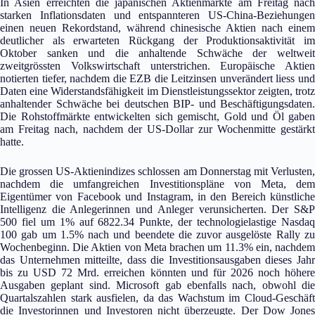
In Asien erreichten die japanischen Aktienmärkte am Freitag nach
starken Inflationsdaten und entspannteren US-China-Beziehungen
einen neuen Rekordstand, während chinesische Aktien nach einem
deutlicher als erwarteten Rückgang der Produktionsaktivität im
Oktober sanken und die anhaltende Schwäche der weltweit
zweitgrössten Volkswirtschaft unterstrichen. Europäische Aktien
notierten tiefer, nachdem die EZB die Leitzinsen unverändert liess und
Daten eine Widerstandsfähigkeit im Dienstleistungssektor zeigten, trotz
anhaltender Schwäche bei deutschen BIP- und Beschäftigungsdaten.
Die Rohstoffmärkte entwickelten sich gemischt, Gold und Öl gaben
am Freitag nach, nachdem der US-Dollar zur Wochenmitte gestärkt
hatte.
Die grossen US-Aktienindizes schlossen am Donnerstag mit Verlusten,
nachdem die umfangreichen Investitionspläne von Meta, dem
Eigentümer von Facebook und Instagram, in den Bereich künstliche
Intelligenz die Anlegerinnen und Anleger verunsicherten. Der S&P
500 fiel um 1% auf 6822.34 Punkte, der technologielastige Nasdaq
100 gab um 1.5% nach und beendete die zuvor ausgelöste Rally zu
Wochenbeginn. Die Aktien von Meta brachen um 11.3% ein, nachdem
das Unternehmen mitteilte, dass die Investitionsausgaben dieses Jahr
bis zu USD 72 Mrd. erreichen könnten und für 2026 noch höhere
Ausgaben geplant sind. Microsoft gab ebenfalls nach, obwohl die
Quartalszahlen stark ausfielen, da das Wachstum im Cloud-Geschäft
die Investorinnen und Investoren nicht überzeugte. Der Dow Jones