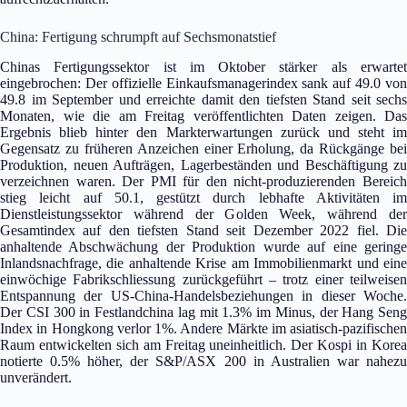
China: Fertigung schrumpft auf Sechsmonatstief
Chinas Fertigungssektor ist im Oktober stärker als erwartet
eingebrochen: Der offizielle Einkaufsmanagerindex sank auf 49.0 von
49.8 im September und erreichte damit den tiefsten Stand seit sechs
Monaten, wie die am Freitag veröffentlichten Daten zeigen. Das
Ergebnis blieb hinter den Markterwartungen zurück und steht im
Gegensatz zu früheren Anzeichen einer Erholung, da Rückgänge bei
Produktion, neuen Aufträgen, Lagerbeständen und Beschäftigung zu
verzeichnen waren. Der PMI für den nicht-produzierenden Bereich
stieg leicht auf 50.1, gestützt durch lebhafte Aktivitäten im
Dienstleistungssektor während der Golden Week, während der
Gesamtindex auf den tiefsten Stand seit Dezember 2022 fiel. Die
anhaltende Abschwächung der Produktion wurde auf eine geringe
Inlandsnachfrage, die anhaltende Krise am Immobilienmarkt und eine
einwöchige Fabrikschliessung zurückgeführt – trotz einer teilweisen
Entspannung der US-China-Handelsbeziehungen in dieser Woche.
Der CSI 300 in Festlandchina lag mit 1.3% im Minus, der Hang Seng
Index in Hongkong verlor 1%. Andere Märkte im asiatisch-pazifischen
Raum entwickelten sich am Freitag uneinheitlich. Der Kospi in Korea
notierte 0.5% höher, der S&P/ASX 200 in Australien war nahezu
unverändert.