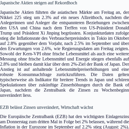
Japanische Aktien steigen auf Rekordhoch
Japanische Aktien führten die asiatischen Märkte am Freitag an, der
Nikkei 225 stieg um 2.3% auf ein neues Allzeithoch, nachdem die
Anlegerinnen und Anleger die entspannteren Beziehungen zwischen
den USA und China nach dem Treffen von US-Präsident Donald
Trump und Präsident Xi Jinping begrüssten. Konjunkturdaten zufolge
stieg die Inflationsrate des Verbraucherpreisindex in Tokio im Oktober
auf 2.8% gegenüber dem Vorjahr, nach 2.5% im September und über
den Erwartungen von 2.6%, wie Regierungsdaten am Freitag zeigten.
Sowohl der Kern-VPI ohne frische Lebensmittel als auch eine weitere
Messung ohne frische Lebensmittel und Energie stiegen ebenfalls auf
2.8% und bleiben damit klar über dem 2%-Ziel der Bank of Japan. Der
Anstieg ist auf anhaltende Lebensmittelpreiserhöhungen und eine
robuste Konsumnachfrage zurückzuführen. Die Daten gelten
typischerweise als Indikator für breitere Trends in Japan und schüren
Spekulationen über zukünftige Zinserhöhungen durch die Bank of
Japan, nachdem die Zentralbank die Zinsen zu Wochenbeginn
unverändert liess.
EZB belässt Zinsen unverändert, Wirtschaft wächst
Die Europäische Zentralbank (EZB) hat den wichtigsten Einlagenzins
am Donnerstag zum dritten Mal in Folge bei 2% belassen, während die
Inflation in der Eurozone im September auf 2.2% stieg (August: 2%).