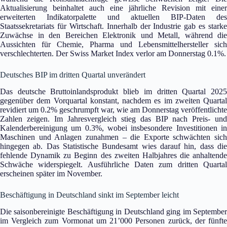
Aktualisierung beinhaltet auch eine jährliche Revision mit einer
erweiterten Indikatorpalette und aktuellen BIP-Daten des
Staatssekretariats für Wirtschaft. Innerhalb der Industrie gab es starke
Zuwächse in den Bereichen Elektronik und Metall, während die
Aussichten für Chemie, Pharma und Lebensmittelhersteller sich
verschlechterten. Der Swiss Market Index verlor am Donnerstag 0.1%.
Deutsches BIP im dritten Quartal unverändert
Das deutsche Bruttoinlandsprodukt blieb im dritten Quartal 2025
gegenüber dem Vorquartal konstant, nachdem es im zweiten Quartal
revidiert um 0.2% geschrumpft war, wie am Donnerstag veröffentlichte
Zahlen zeigen. Im Jahresvergleich stieg das BIP nach Preis- und
Kalenderbereinigung um 0.3%, wobei insbesondere Investitionen in
Maschinen und Anlagen zunahmen – die Exporte schwächten sich
hingegen ab. Das Statistische Bundesamt wies darauf hin, dass die
fehlende Dynamik zu Beginn des zweiten Halbjahres die anhaltende
Schwäche widerspiegelt. Ausführliche Daten zum dritten Quartal
erscheinen später im November.
Beschäftigung in Deutschland sinkt im September leicht
Die saisonbereinigte Beschäftigung in Deutschland ging im September
im Vergleich zum Vormonat um 21’000 Personen zurück, der fünfte