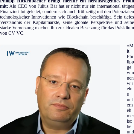
Philipp Rickenbacher bringt hierfür ein herausragendes Profil
mit:
Als CEO von Julius Bär hat er nicht nur ein international tätiges
Finanzinstitut geleitet, sondern sich auch frühzeitig mit den Potenzialen
technologischer Innovationen wie Blockchain beschäftigt. Sein tiefes
Verständnis der Kapitalmärkte, seine globale Perspektive und seine
starke Vernetzung machen ihn zur idealen Besetzung für das Präsidium
von CV VC.
«M
it
Phi
lipp
ge
win
nen
wir
ein
e
unt
ern
eh
mer
isc
he
und