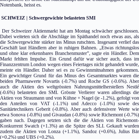
Notenbank, heisst es.
SCHWEIZ | Schwergewichte belasteten SMI
Der Schweizer Aktienmarkt hat am Montag schwächer geschlossen.
Dabei weiteten sich die Abschläge im Späthandel noch etwas aus, als
die Schwergewichte stärker ins Minus rutschten. Insgesamt verlief das
Geschäft laut Händlern aber in ruhigen Bahnen. „Etwas richtungslos
und ohne klar erkennbares Branchenmuster”, sagte ein Händler. Dem
Markt fehlten Impulse. Ein Grund dafür war sicher auch, dass im
Finanzzentrum London wegen eines Feiertages nicht gehandelt wurde,
meinte ein Händler. Daher sei es zu Gewinnmitnahmen gekommen.
Ein gewichtiger Grund für das Minus des Gesamtmarktes waren die
beiden Pharmawerte Novartis (-0.7%) und Roche GS (-0.6%). Aber
auch die Aktien des weltgrössten Nahrungsmittelherstellers Nestlé
(-0.6%) belasteten den SMI. Grösste Verlierer waren allerdings die
Aktien von Straumann und von Kühne + Nagel (je -1.2%), gefolgt von
den Anteilen von VAT (-1.1%) und Adecco (-1.0%) sowie des
Sanitärtechnikers Geberit (-0.8%). Aber auch defensivere Werte wie
etwa Sonova (-0.8%) und Givaudan (-0.8%) sowie Richemont (-0.7%)
gaben nach. Dagegen setzten sich die die Aktien von Richemont-
Konkurrent Swatch (+1.3%) an die Spitze des SLI. Gekauft wurden
zudem die Aktien von Lonza (+1.1%), Sandoz (+0.6%), Julius Bär
(+0.2%) und UBS (+0.2%).