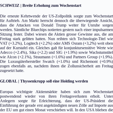
SCHWEIZ | Breite Erholung zum Wochenstart
Die erneute Kehrtwende der US-Zollpolitik sorgte zum Wochenstart
für Auftrieb. Am Markt herrscht dennoch die überwiegende Ansicht,
dass die Attacken von Donald Trump weiter für Unruhe sorgen
werden. Sämtliche Bluechips notierten gestern nach einer impulsarmen
Sitzung fester. Dabei wiesen die Aktien grosse Gewinne aus, die am
Freitag stark gelitten hatten. Nun reihten sich Technologie-Titel wie
VAT (+3.2%), Logitech (+2.2%) oder AMS Osram (+3,2%) weit oben
auf der Kurstafel ein. Gleiches galt für konjunktursensitive Werte wie
Adecco (+2.4%), Sika (+2.2) und SIG (+1.9%) sowie Wachstumstitel
wie Alcon (+2.1%), Straumann (+1.6%) und Partners Group (+1.9%).
Die Luxusgüterhersteller Swatch (+1.0%) und Richemont (+0.9%)
zogen ebenfalls an, nachdem ihnen die Zollunsicherheit am Freitag
zugesetzt hatte.
GLOBAL | Thyssenkrupp soll eine Holding werden
Europas wichtigste Aktienmärkte haben sich zum Wochenstart
postwendend wieder von ihren Freitagsverlusten erholt. Unter
Anlegern sorgte für Erleichterung, dass der US-Präsident die
Einführung der gerade erst angekündigten neuen Zölle auf Importe aus
der EU um gut einen Monat verschieben will. In den USA blieben die