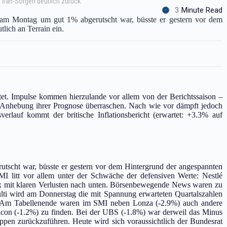
it Iran-Sorgen deutlich zurück
3
Minute Read
am Montag um gut 1% abgerutscht war, büsste er gestern vor dem
ich an Terrain ein.
et. Impulse kommen hierzulande vor allem von der Berichtssaison –
Anhebung ihrer Prognose überraschen. Nach wie vor dämpft jedoch
verlauf kommt der britische Inflationsbericht (erwartet: +3.3% auf
scht war, büsste er gestern vor dem Hintergrund der angespannten
I litt vor allem unter der Schwäche der defensiven Werte: Nestlé
ex mit klaren Verlusten nach unten. Börsenbewegende News waren zu
ti wird am Donnerstag die mit Spannung erwarteten Quartalszahlen
l. Am Tabellenende waren im SMI neben Lonza (-2.9%) auch andere
con (-1.2%) zu finden. Bei der UBS (-1.8%) war derweil das Minus
en zurückzuführen. Heute wird sich voraussichtlich der Bundesrat