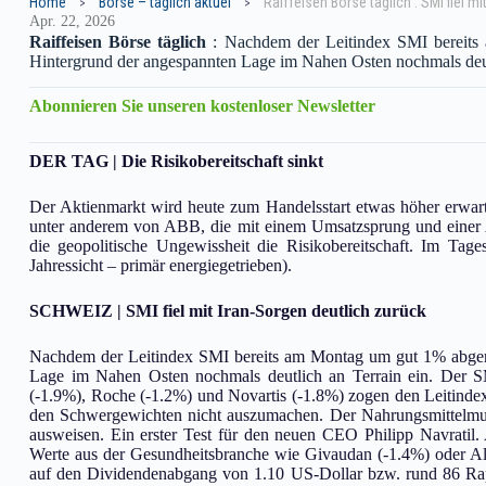
Home
Börse – täglich aktuel
Raiffeisen Börse täglich : SMI fiel m
Apr. 22, 2026
Raiffeisen Börse täglich
: Nachdem der Leitindex SMI bereits 
Hintergrund der angespannten Lage im Nahen Osten nochmals deutl
Abonnieren Sie unseren kostenloser Newsletter
DER TAG | Die Risikobereitschaft sinkt
Der Aktienmarkt wird heute zum Handelsstart etwas höher erwart
unter anderem von ABB, die mit einem Umsatzsprung und einer 
die geopolitische Ungewissheit die Risikobereitschaft. Im Tages
Jahressicht – primär energiegetrieben).
SCHWEIZ | SMI fiel mit Iran-Sorgen deutlich zurück
Nachdem der Leitindex SMI bereits am Montag um gut 1% abgerut
Lage im Nahen Osten nochmals deutlich an Terrain ein. Der SM
(-1.9%), Roche (-1.2%) und Novartis (-1.8%) zogen den Leitind
den Schwergewichten nicht auszumachen. Der Nahrungsmittelmul
ausweisen. Ein erster Test für den neuen CEO Philipp Navrati
Werte aus der Gesundheitsbranche wie Givaudan (-1.4%) oder Al
auf den Dividendenabgang von 1.10 US-Dollar bzw. rund 86 Rapp