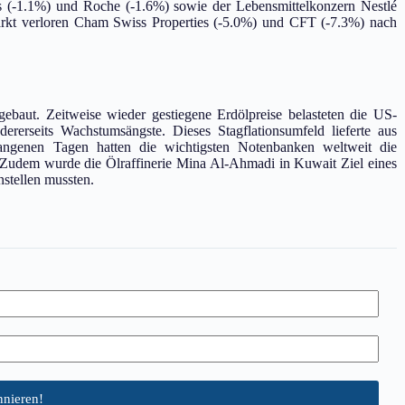
s (-1.1%) und Roche (-1.6%) sowie der Lebensmittelkonzern Nestlé
Markt verloren Cham Swiss Properties (-5.0%) und CFT (-7.3%) nach
gebaut. Zeitweise wieder gestiegene Erdölpreise belasteten die US-
dererseits Wachstumsängste. Dieses Stagflationsumfeld lieferte aus
angenen Tagen hatten die wichtigsten Notenbanken weltweit die
k. Zudem wurde die Ölraffinerie Mina Al-Ahmadi in Kuwait Ziel eines
nstellen mussten.