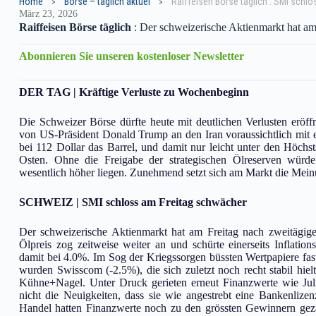
Home
Börse – täglich aktuel
Raiffeisen Börse täglich : SMI schl
März 23, 2026
Raiffeisen Börse täglich
: Der schweizerische Aktienmarkt hat am 
Abonnieren Sie unseren kostenloser Newsletter
DER TAG | Kräftige Verluste zu Wochenbeginn
Die Schweizer Börse dürfte heute mit deutlichen Verlusten eröf
von US-Präsident Donald Trump an den Iran voraussichtlich mit 
bei 112 Dollar das Barrel, und damit nur leicht unter den Höch
Osten. Ohne die Freigabe der strategischen Ölreserven würde
wesentlich höher liegen. Zunehmend setzt sich am Markt die Meinu
SCHWEIZ | SMI schloss am Freitag schwächer
Der schweizerische Aktienmarkt hat am Freitag nach zweitägige
Ölpreis zog zeitweise weiter an und schürte einerseits Inflati
damit bei 4.0%. Im Sog der Kriegssorgen büssten Wertpapiere fast
wurden Swisscom (-2.5%), die sich zuletzt noch recht stabil h
Kühne+Nagel. Unter Druck gerieten erneut Finanzwerte wie Ju
nicht die Neuigkeiten, dass sie wie angestrebt eine Bankenlize
Handel hatten Finanzwerte noch zu den grössten Gewinnern gez