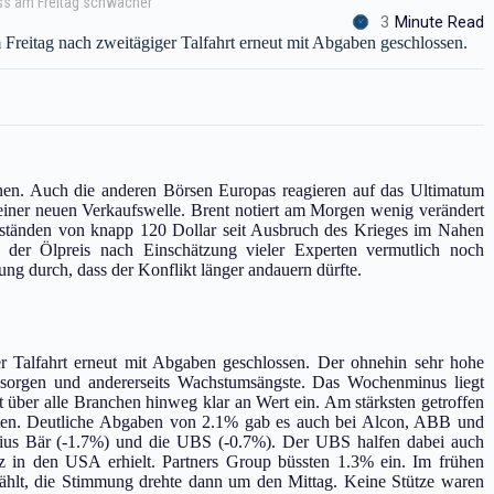
oss am Freitag schwächer
3
Minute Read
Freitag nach zweitägiger Talfahrt erneut mit Abgaben geschlossen.
fnen. Auch die anderen Börsen Europas reagieren auf das Ultimatum
einer neuen Verkaufswelle. Brent notiert am Morgen wenig verändert
stständen von knapp 120 Dollar seit Ausbruch des Krieges im Nahen
 der Ölpreis nach Einschätzung vieler Experten vermutlich noch
ng durch, dass der Konflikt länger andauern dürfte.
r Talfahrt erneut mit Abgaben geschlossen. Der ohnehin sehr hohe
onssorgen und andererseits Wachstumsängste. Das Wochenminus liegt
 über alle Branchen hinweg klar an Wert ein. Am stärksten getroffen
ielten. Deutliche Abgaben von 2.1% gab es auch bei Alcon, ABB und
lius Bär (-1.7%) und die UBS (-0.7%). Der UBS halfen dabei auch
nz in den USA erhielt. Partners Group büssten 1.3% ein. Im frühen
ählt, die Stimmung drehte dann um den Mittag. Keine Stütze waren