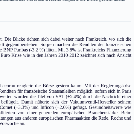
 Die Blicke richten sich dabei weiter nach Frankreich, wo sich die
aft gegenüberstehen. Sorgen machen die Renditen der französischen
e BNP Paribas (-3.2 %) litten. Mit 3.8% ist Frankreichs Finanzierung
fe Euro-Krise wie in den Jahren 2010-2012 zeichnet sich nach Ansicht
 Lecornu reagierte die Börse gestern kaum. Mit der Regierungskrise
enditen für französische Staatsanleihen möglich, sofern sich in Paris
lwerten wurden die Titel von VAT (+5.4%) durch die Nachricht einer
flügelt. Damit näherte sich der Vakuumventil-Hersteller seinem
Comet (+3.3%) und Inficon (+2.6%) gefragt. Gesundheitswerte wie
tierten von einer generellen europäischen Branchenstärke. Beim
tungen aus anderen europäischen Pharmaaktien die Rede. Roche und
 Vorwoche an.