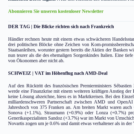
Abonnieren Sie unseren kostenloser Newsletter
DER TAG | Die Blicke richten sich nach Frankreich
Händler rechnen heute mit einem etwas schwächeren Handelsstart.
drei politischen Blöcke ohne Zeichen von Kom-promissbereitsch
Staatsanleihen, worunter gestern bereits die Aktien der Banken wi
nun teurer als die des ehemaligen Sorgenkindes Italien. Eine tie
von Ökonomen aber nicht ab.
SCHWEIZ | VAT im Höhenflug nach AMD-Deal
Auf den Rücktritt des französischen Premierministers Sébastien
werde eine Finanzkrise mit einem weiteren kräftigen Anstieg der R
keine Lösung abzeichne, hiess es in Marktkreisen. Bei den Einze
milliardenschweren Partnerschaft zwischen AMD und OpenAI be
Jahreshoch von 375 Franken an. Am breiten Markt waren auch 
Sonova (+1.1%), Straumann (+0.9%) oder Lonza (+0.7%) profi
Generikaspezialisten Sandoz (+3.7%) war im Markt von Umschich
Novartis zogen um je 0.6% und damit etwas verhaltener als in der