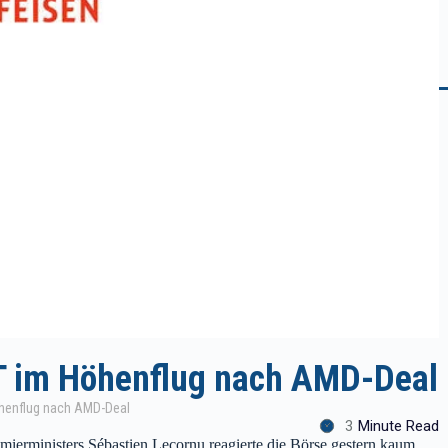
VAT im Höhenflug nach AMD-Deal
Höhenflug nach AMD-Deal
3
Minute Read
emierministers Sébastien Lecornu reagierte die Börse gestern kaum.